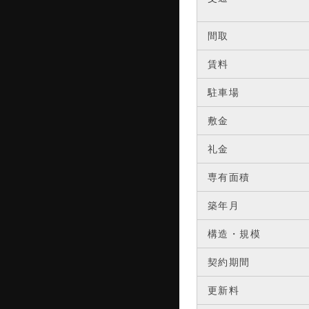
間取
賃料
駐車場
敷金
礼金
専有面積
築年月
構造・規模
契約期間
更新料