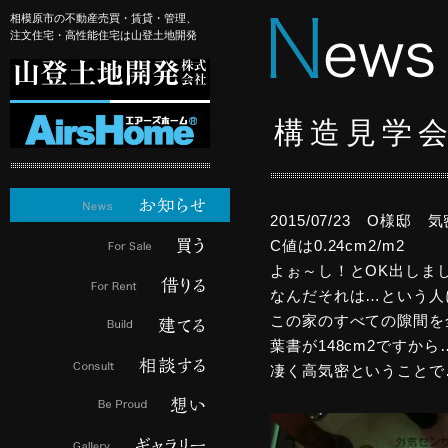
相模原市の不動産売買・賃貸・管理、
注文住宅・高性能住宅は山登土地開発
構造見学
2015/07/23 O様
C値は0.24cm2/m2
よぉ～し！とOK出しま
なんだそれは…という人
この家のすべての隙間を全
葉書が148cm2ですか
凄く高気密ということで