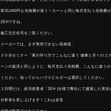
算35,000円も光熱費が違う！ローンと同じ毎月支払う光熱費
ZEHですね。
度施工注文住宅をご覧ください。
スメーカーでは、まず実現できない高精度。
は３０分セミナー「家の作り方でこんなに違う 健康と月々のコ
ローンの返済と同じように、毎月支払う光熱費。こんなに違うの!
てください。知ってからハウスビルダーは選択してください。
、２日間だけ、経済産業省「
ZEH
]仕様で弊社にて建築した実在
ト分析表を差し上げます！これは必見
、当邸の販売ではありません。