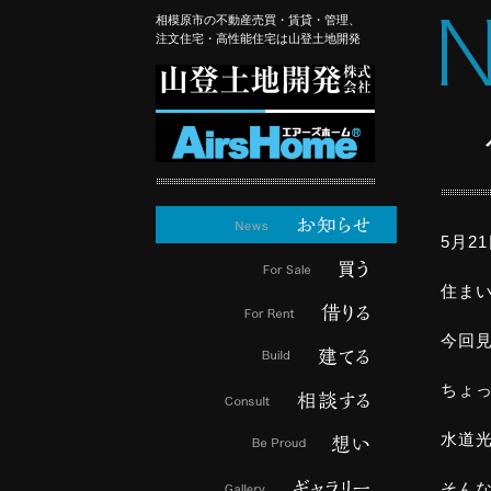
相模原市の不動産売買・賃貸・管理、
注文住宅・高性能住宅は山登土地開発
5月2
住ま
今回見
ちょっ
水道光
そん