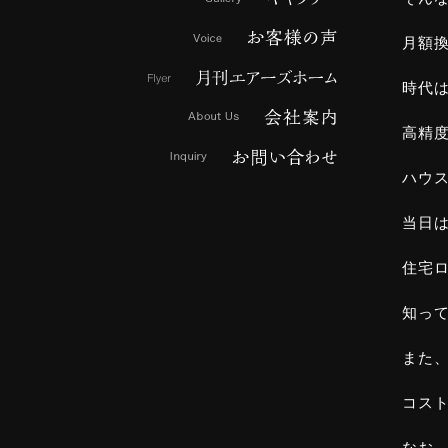
月額換
時代は
高精
ハウ
当日
住宅
知っ
また
コス
なお